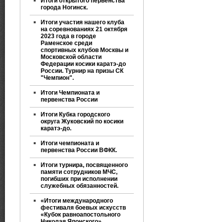
Итоги открытого первенства
города Ногинск.
Итоги участия нашего клуба
на соревнованиях 21 октября
2023 года в городе
Раменское среди
спортивных клубов Москвы и
Московской области
Федерации косики каратэ-до
России. Турнир на призы СК
"Чемпион".
Итоги Чемпионата и
первенства России
Итоги Кубка городского
округа Жуковский по косики
каратэ-до.
Итоги чемпионата и
первенства России ВФКК.
Итоги турнира, посвященного
памяти сотрудников МЧС,
погибших при исполнении
служебных обязанностей.
«Итоги международного
фестиваля боевых искусств
«Кубок равноапостольного
Николая Японского»